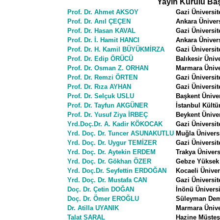
Yayın Kurulu Ba
Prof. Dr. Ahmet AKSOY
Gazi Üniversit
Prof. Dr. Anıl ÇEÇEN
Ankara Ünivers
Prof. Dr. Hasan KAVAL
Gazi Üniversit
Prof. Dr. İ. Hamit HANCI
Ankara Ünivers
Prof. Dr. H. Kamil BÜYÜKMİRZA
Gazi Üniversit
Prof. Dr. Edip ÖRÜCÜ
Balıkesir Üniv
Prof. Dr. Osman Z. ORHAN
Marmara Üniver
Prof. Dr. Remzi ÖRTEN
Gazi Üniversit
Prof. Dr. Rıza AYHAN
Gazi Üniversit
Prof. Dr. Selçuk USLU
Başkent Üniver
Prof. Dr. Tayfun AKGÜNER
İstanbul Kültü
Prof. Dr. Yusuf Ziya İRBEÇ
Beykent Üniver
Yrd.Doç.Dr. A. Kadir KÖKOCAK
Gazi Üniversite
Yrd. Doç. Dr. Tuncer ASUNAKUTLU
Muğla Üniversit
Yrd. Doç. Dr. Uygur TEMİZER
Gazi Üniversit
Yrd. Doç. Dr. Aytekin ERDEM
Trakya Üniver
Yrd. Doç. Dr. Gökhan ÖZER
Gebze Yüksek T
Yrd. Doç.Dr. Seyfettin ERDOĞAN
Kocaeli Ünivers
Yrd. Doç. Dr. Mustafa CAN
Gazi Üniversit
Doç. Dr. Çetin DOĞAN
İnönü Üniversi
Doç. Dr. Ömer EROĞLU
Süleyman Demir
Dr. Atilla UYANIK
Marmara Üniver
Talat SARAL
Hazine Müsteşa