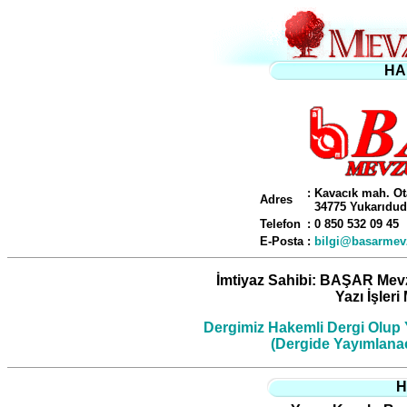
HA
: Kavacık mah. Ot
Adres
34775 Yukarıdudu
Telefon
: 0 850 532 09 45
E-Posta
:
bilgi@basarmev
İmtiyaz Sahibi: BAŞAR Mevzu
Yazı İşle
Dergimiz Hakemli Dergi Olup Y
(Dergide Yayımlanac
H