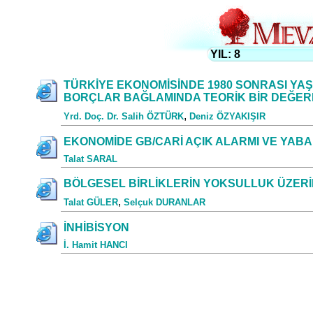
YIL: 8
TÜRKİYE EKONOMİSİNDE 1980 SONRASI YAŞ
BORÇLAR BAĞLAMINDA TEORİK BİR DEĞER
,
Yrd. Doç. Dr. Salih ÖZTÜRK
Deniz ÖZYAKIŞIR
EKONOMİDE GB/CARİ AÇIK ALARMI VE YAB
Talat SARAL
BÖLGESEL BİRLİKLERİN YOKSULLUK ÜZERİN
,
Talat GÜLER
Selçuk DURANLAR
İNHİBİSYON
İ. Hamit HANCI